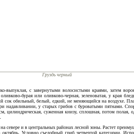
Груздь черный
о-выпуклая, с завернутыми волосистыми краями, затем воронк
 оливково-бурая или оливково-чер­ная, зеленоватая, у края блед
й сок обильный, белый, едкий, не меняющийся на воздухе. Пл
при надав­ливании, у старых грибов с буро­ватыми пятнами. Сп
м, цилиндрическая, суженная книзу, сплошная, потом полая, о
.
 на севере и в центральных районах лесной зоны. Растет преиму
октябрь. Условно съедобный гриб четвертой категории. Исполь