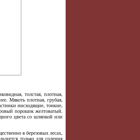
овидная, толстая, плотная,
нее. Мякоть плотная, грубая,
астинки нисходящие, тонкие,
оровый поро­шок желтоватый.
дного цве­та со шляпкой или
щественно в березовых лесах,
­зуется только для соления