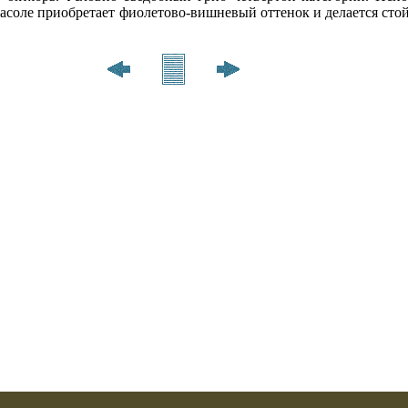
а­соле приобретает фиолетово-виш­невый оттенок и делается ст