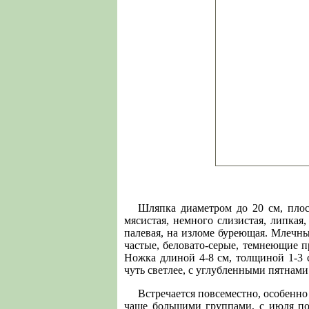
Шляпка диаметром до 20 см, плоск
мясис­тая, немного слизистая, липкая,
палевая, на изломе буреющая. Млечны
частые, бело­вато-серые, темнеющие 
Ножка длиной 4-8 см, толщиной 1-3 с
чуть светлее, с углубленными пятнами
Встречается повсеместно, осо­бенно
чаще большими группами, с июля по 