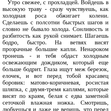
Утро свежее, с прохладцей. Войдешь в
высокую траву - сразу чувствуешь, как
холодная роса обжигает колени.
Сделаешь с полсотни быстрых шагов и
словно не бывало холода. Сонливость и
разбитость как рукой снимает. Шагаешь
бодро, быстро. На ветвях висят
прозрачные большие капли. Ненароком
тронешь - и тебя обдаст холодным
освежающим дождиком, который еще
больше бодрит. Глаза ищут меж березок,
елочек, и вот перед тобой красавец
боровик: матово-коричневая, росистая
шляпка, с двумя-тремя каплями, которые
висят по краям, белая с едва заметной
сеточкой влажная ножка. Смотришь,
любуешься и даже не веришь, что перед