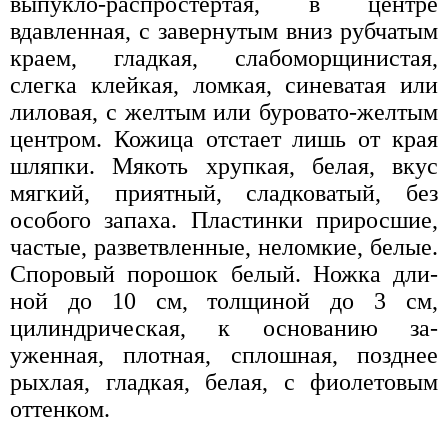
выпукло-распростертая, в центре
вдавленная, с завернутым вниз рубчатым
краем, гладкая, слабоморщинистая,
слегка клей­кая, ломкая, синеватая или
лило­вая, с желтым или буровато-желтым
центром. Кожица отстает лишь от края
шляпки. Мякоть хрупкая, белая, вкус
мягкий, приятный, сладковатый, без
особого запаха. Пластинки приросшие,
частые, раз­ветвленные, неломкие, белые.
Спо­ровый порошок белый. Ножка дли­
ной до 10 см, толщиной до 3 см,
цилиндрическая, к основанию за­
уженная, плотная, сплошная, позд­нее
рыхлая, гладкая, белая, с фио­летовым
оттенком.