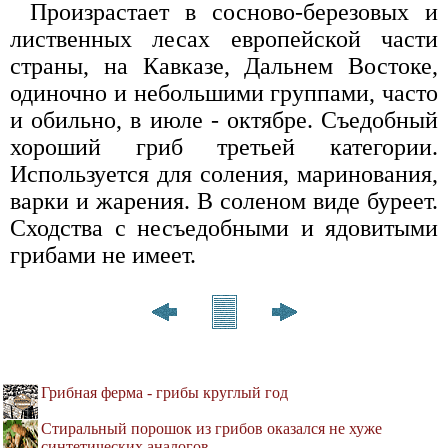
Произрастает в сосново-березо­вых и
лиственных лесах европей­ской части
страны, на Кавказе, Дальнем Востоке,
одиночно и не­большими группами, часто
и обиль­но, в июле - октябре. Съедобный
хороший гриб третьей категории.
Используется для соления, мари­нования,
варки и жарения. В соле­ном виде буреет.
Сходства с не­съедобными и ядовитыми
грибами не имеет.
Грибная ферма - грибы круглый год
Стиральный порошок из грибов оказался не хуже
синтетических аналогов