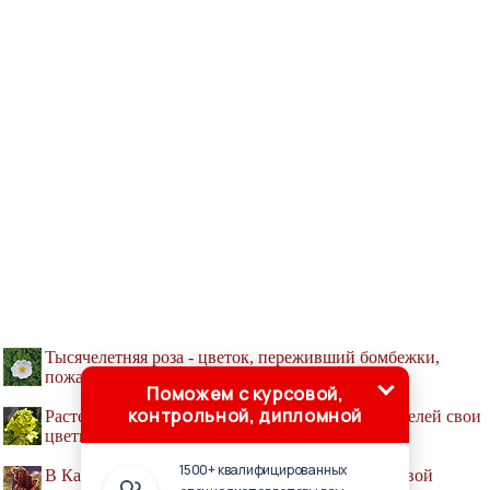
Тысячелетняя роза - цветок, переживший бомбежки,
пожары и разрушения
Поможем с курсовой,
контрольной, дипломной
Растения в первую очередь защищают от вредителей свои
цветки
1500+ квалифицированных
В Канаде насекомоядное растение включило в свой