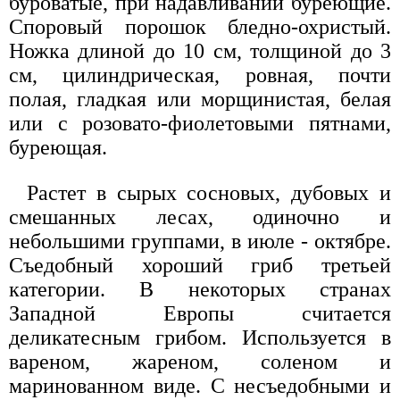
буроватые, при надавливании бу­реющие.
Споровый порошок бледно-охристый.
Ножка длиной до 10 см, толщиной до 3
см, цилиндрическая, ровная, почти
полая, гладкая или морщинистая, белая
или с розова­то-фиолетовыми пятнами,
бурею­щая.
Растет в сырых сосновых, дубо­вых и
смешанных лесах, одиночно и
небольшими группами, в июле - октябре.
Съедобный хороший гриб третьей
категории. В некоторых странах
Западной Европы считается
деликатесным грибом. Используется в
вареном, жареном, соленом и
маринованном виде. С несъедобны­ми и