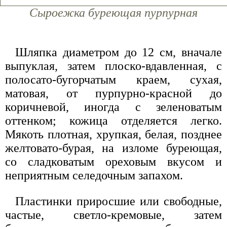
Сыроежка буреющая пурпур­ная
Шляпка диаметром до 12 см, вначале
выпуклая, затем плоско-вдавленная, с
полосато-бугорчатым краем, сухая,
матовая, от пурпур­но-красной до
коричневой, иногда с зеленоватым
оттенком; кожица отделяется легко.
Мякоть плотная, хрупкая, белая, позднее
желтовато-бурая, на изломе буреющая,
со сладковатым ореховым вкусом и
неприятным селедочным запахом.
Пластинки приросшие или свобод­ные,
частые, светло-кремовые, затем