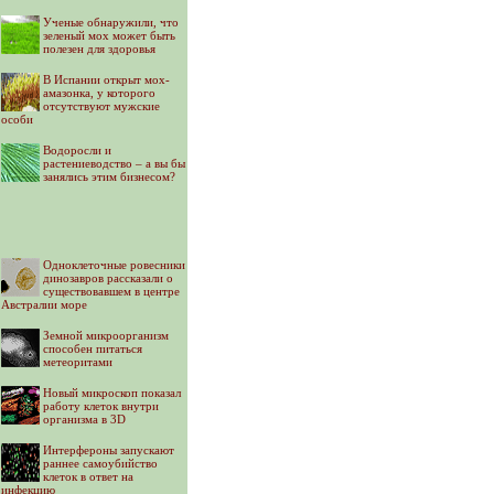
Ученые обнаружили, что
зеленый мох может быть
полезен для здоровья
В Испании открыт мох-
амазонка, у которого
отсутствуют мужские
особи
Водоросли и
растениеводство – а вы бы
занялись этим бизнесом?
Одноклеточные ровесники
динозавров рассказали о
существовавшем в центре
Австралии море
Земной микроорганизм
способен питаться
метеоритами
Новый микроскоп показал
работу клеток внутри
организма в 3D
Интерфероны запускают
раннее самоубийство
клеток в ответ на
инфекцию