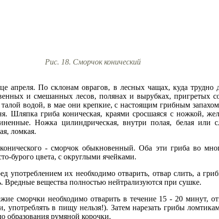
Рис. 18. Сморчок конический
е апреля. По склонам оврагов, в лесных чащах, куда трудно 
твенных и смешанных лесов, полянах и вырубках, пригретых со
талой водой, в мае они крепкие, с настоящим грибным запахом
я. Шляпка гриба коническая, краями сросшаяся с ножкой, желт
линенные. Ножка цилиндрическая, внутри полая, белая или 
ая, ломкая.
онического - сморчок обыкновенный. Оба эти гриба во мног
сто-бурого цвета, с округлыми ячейками.
ред употреблением их необходимо отварить, отвар слить, а гри
ь. Вредные вещества полностью нейтрализуются при сушке.
жие сморчки необходимо отварить в течение 15 - 20 минут, от
и, употреблять в пищу нельзя!). Затем нарезать грибы ломтика
о образования румяной корочки.