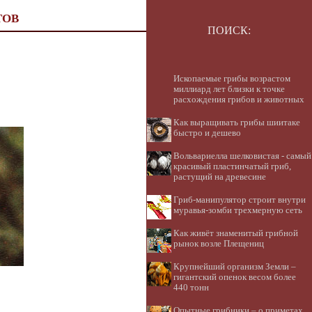
ТОВ
ПОИСК:
Ископаемые грибы возрастом
миллиард лет близки к точке
расхождения грибов и животных
Как выращивать грибы шиитаке
быстро и дешево
Вольвариелла шелковистая - самый
красивый пластинчатый гриб,
растущий на древесине
Гриб-манипулятор строит внутри
муравья-зомби трехмерную сеть
Как живёт знаменитый грибной
рынок возле Плещениц
Крупнейший организм Земли –
гигантский опенок весом более
440 тонн
Опытные грибники – о приметах,