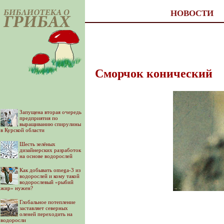
НОВОСТИ
Сморчок конический
Запущена вторая очередь
предприятия по
выращиванию спирулины
в Курской области
Шесть зелёных
дизайнерских разработок
на основе водорослей
Как добывать omega-3 из
водорослей и кому такой
водорослевый «рыбий
жир» нужен?
Глобальное потепление
заставляет северных
оленей переходить на
водоросли