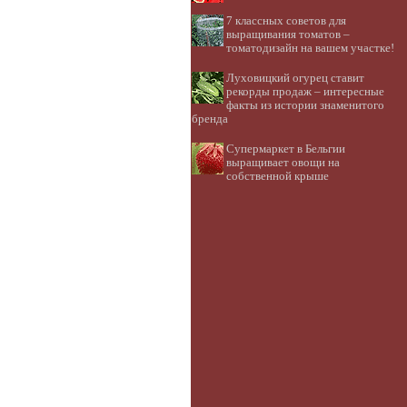
7 классных советов для
выращивания томатов –
томатодизайн на вашем участке!
Луховицкий огурец ставит
рекорды продаж – интересные
факты из истории знаменитого
бренда
Супермаркет в Бельгии
выращивает овощи на
собственной крыше