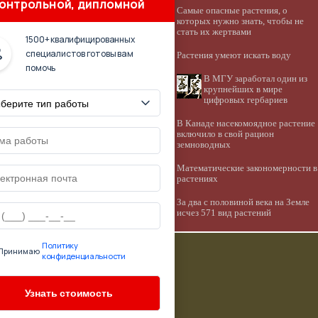
онтрольной, дипломной
Самые опасные растения, о
которых нужно знать, чтобы не
стать их жертвами
1500+ квалифицированных
специалистов готовы вам
Растения умеют искать воду
помочь
В МГУ заработал один из
крупнейших в мире
цифровых гербариев
В Канаде насекомоядное растение
включило в свой рацион
земноводных
Математические закономерности в
растениях
За два с половиной века на Земле
исчез 571 вид растений
Политику
Принимаю
конфиденциальности