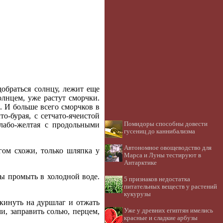
добраться солнцу, лежит еще
лнцем, уже растут сморчки.
. И больше всего сморчков в
о-бурая, с сетчато-ячеистой
слабо-желтая с продольными
Помидоры способны довести
гусениц до каннибализма
Автономное овощеводство для
ом схожи, только шляпка у
Марса и Луны тестируют в
Антарктике
бы промыть в холодной воде.
5 признаков недостатка
питательных веществ у растений
кукурузы
кинуть на дуршлаг и отжать
ми, заправить солью, перцем,
Уже у древних египтян имелись
красные и сладкие арбузы