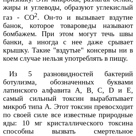
жиры и углеводы, образуют углекислый
2
газ - СO
. Он-то и вызывает вздутие
банок, которое товароведы называют
бомбажем. При этом могут течь швы
банки, а иногда с нее даже срывает
крышку. Такие "вздутые" консервы ни в
коем случае нельзя употреблять в пищу.
Из 5 разновидностей бактерий
ботулизма, обозначенных буквами
латинского алфавита А, В, С, D и Е,
самый сильный токсин вырабатывает
микроб типа А. Этот токсин превосходит
по своей силе все известные природные
яды: 10 мг кристаллического токсина
способны вызвать смертельное