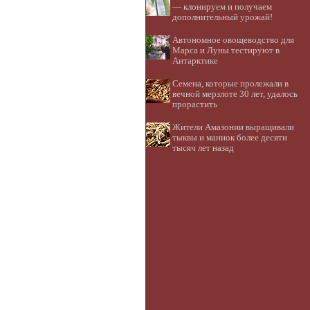
— клонируем и получаем
дополнительный урожай!
Автономное овощеводство для
Марса и Луны тестируют в
Антарктике
Семена, которые пролежали в
вечной мерзлоте 30 лет, удалось
прорастить
Жители Амазонии выращивали
тыквы и маниок более десяти
тысяч лет назад