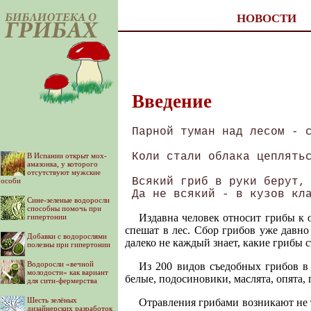
НОВОСТИ
Введение
 Парной туман над лесом - с
 Коли стали облака цеплятьс
В Испании открыт мох-
амазонка, у которого
отсутствуют мужские
 Всякий гриб в руки берут, 
особи
Сине-зеленые водоросли
способны помочь при
Издавна человек относит грибы к 
гипертонии
спешат в лес. Сбор грибов уже давно
Добавки с водорослями
далеко не каждый знает, какие грибы с
полезны при гипертонии
Водоросли «вечной
Из 200 видов съедобных грибов в
молодости» как вариант
белые, подосиновики, маслята, опята, 
для сити-фермерства
Шесть зелёных
Отравления грибами возникают не 
дизайнерских разработок