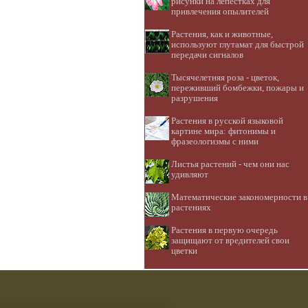
рисунки на лепестках для
привлечения опылителей
Растения, как и животные,
используют глутамат для быстрой
передачи сигналов
Тысячелетняя роза - цветок,
переживший бомбежки, пожары и
разрушения
Растения в русской языковой
картине мира: фитонимы и
фразеологизмы с ними
Листья растений - чем они нас
удивляют
Математические закономерности в
растениях
Растения в первую очередь
защищают от вредителей свои
цветки