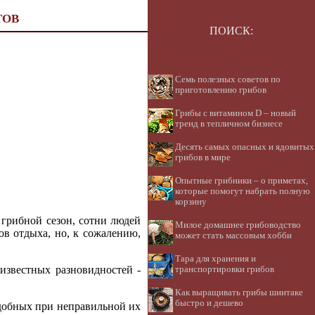
ТОВ
ПОИСК:
Семь полезных советов по
приготовлению грибов
Грибы с витамином D – новый
тренд в тепличном бизнесе
Десять самых опасных и ядовитых
грибов в мире
Опытные грибники – о приметах,
которые помогут набрать полную
корзину
 грибной сезон, сотни людей
Милое домашнее грибоводство
ов отдыха, но, к сожалению,
может стать массовым хобби
Тара для хранения и
известных разновидностей -
транспортировки грибов
Как выращивать грибы шиитаке
быстро и дешево
едобных при неправильной их