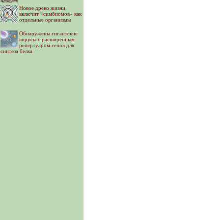
Новое древо жизни
включит «симбиомов» как
отдельные организмы
Обнаружены гигантские
вирусы с расширенным
репертуаром генов для
синтеза белка