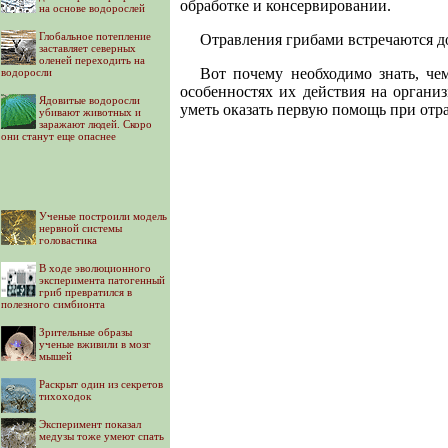
обработке и консервировании.
на основе водорослей
Глобальное потепление
Отравления грибами встречаются до
заставляет северных
оленей переходить на
Вот почему необходимо знать, че
водоросли
особенностях их действия на организ
Ядовитые водоросли
уметь оказать первую помощь при отр
убивают животных и
заражают людей. Скоро
они станут еще опаснее
Ученые построили модель
нервной системы
головастика
В ходе эволюционного
эксперимента патогенный
гриб превратился в
полезного симбионта
Зрительные образы
ученые вживили в мозг
мышей
Раскрыт один из секретов
тихоходок
Эксперимент показал
медузы тоже умеют спать