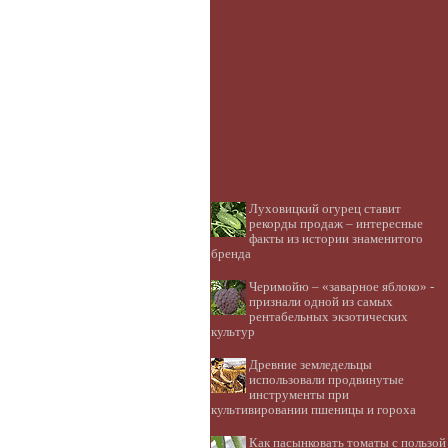
Луховицкий огурец ставит
рекорды продаж – интересные
факты из истории знаменитого
бренда
Черимойю – «заварное яблоко» -
признали одной из самых
рентабельных экзотических
культур
Древние земледельцы
использовали продвинутые
инструменты при
культивировании пшеницы и гороха
Как пасынковать томаты с пользой