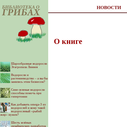
НОВОСТИ
О книге
Шарообразные водоросли
Эгагропила Линнея
Водоросли и
растениеводство – а вы бы
занялись этим бизнесом?
Сине-зеленые водоросли
способны помочь при
гипертонии
Как добывать omega-3 из
водорослей и кому такой
водорослевый «рыбий
жир» нужен?
Шесть зелёных
дизайнерских разработок