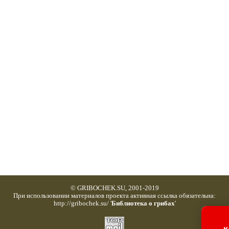
© GRIBOCHEK.SU, 2001-2019
При использовании материалов проекта активная ссылка обязательна:
http://gribochek.su/ '
Библиотека о грибах
'