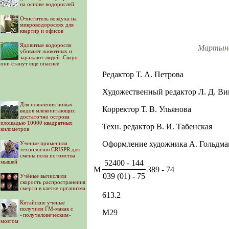
на основе водорослей
Очиститель воздуха на
микроводорослях для
квартир и офисов
Ядовитые водоросли
Мартыно
убивают животных и
заражают людей. Скоро
они станут еще опаснее
Редактор Т. А. Петрова
Художественный редактор Л. Д. Ви
Для появления новых
Корректор Т. В. Ульянова
видов млекопитающих
достаточно острова
площадью 10000 квадратных
Техн. редактор В. И. Табенская
километров
Оформление художника А. Гольдма
Ученые применили
технологию CRISPR для
смены пола потомства
52400 - 144
мышей
М
389 - 74
039 (01) - 75
Учёные вычислили
скорость распространения
смерти в клетке организма
613.2
Китайские ученые
получили ГМ-макак с
М29
«получеловеческим»
мозгом