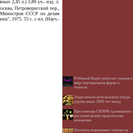
овных 2,45 л.) 1,89 уч.- изд. л.
Москва, Петроверигский пер.,
а Министров СССР по делам
а", 1975. 55 с. с ил. (Науч.-
В Южной Корее работает первая в
мире вертикальная ферма в
тоннеле
Люди начали использовать плоды
дерева какао 5000 лет назад
При помощи CRISPR одомашнить
растения можно практически
мгновенно
Нигериец выращивает овощи на