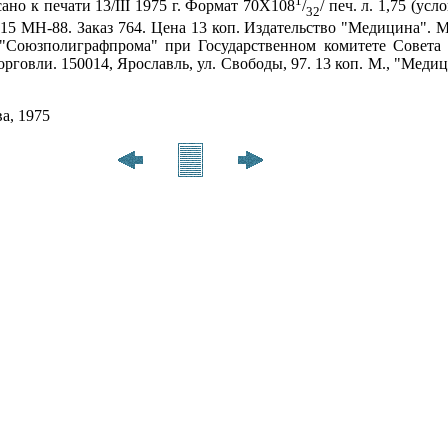
1
ано к печати 13/III 1975 г. Формат 70Х108
/
/ печ. л. 1,75 (усл
32
615 МН-88. Заказ 764. Цена 13 коп. Издательство "Медицина". 
 "Союзполиграфпрома" при Государственном комитете Совет
говли. 150014, Ярославль, ул. Свободы, 97. 13 коп. М., "Медицин
а, 1975