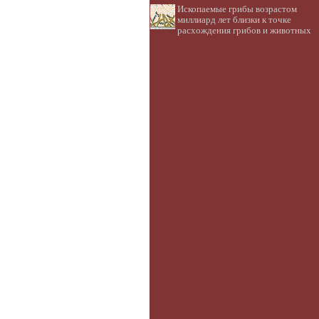
Ископаемые грибы возрастом
миллиард лет близки к точке
расхождения грибов и животных