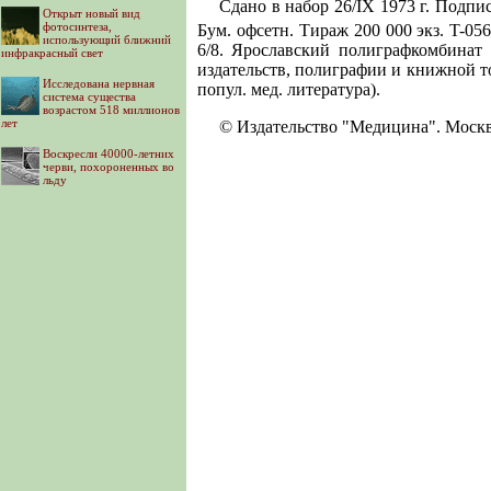
Сдано в набор 26/IX 1973 г. Подпис
Открыт новый вид
фотосинтеза,
Бум. офсетн. Тираж 200 000 экз. T-05
использующий ближний
6/8. Ярославский полиграфкомбинат
инфракрасный свет
издательств, полиграфии и книжной тор
Исследована нервная
попул. мед. литература).
система существа
возрастом 518 миллионов
лет
© Издательство "Медицина". Москв
Воскресли 40000-летних
черви, похороненных во
льду