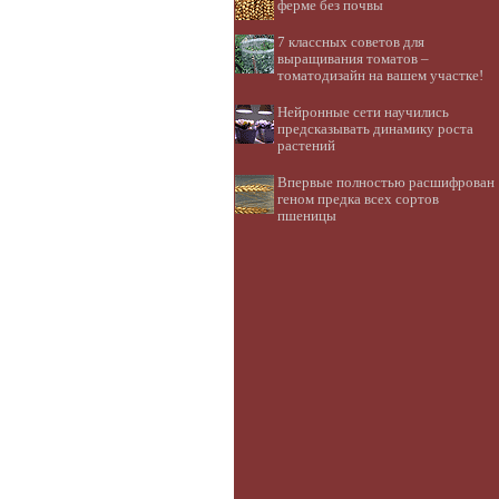
ферме без почвы
7 классных советов для
выращивания томатов –
томатодизайн на вашем участке!
Нейронные сети научились
предсказывать динамику роста
растений
Впервые полностью расшифрован
геном предка всех сортов
пшеницы