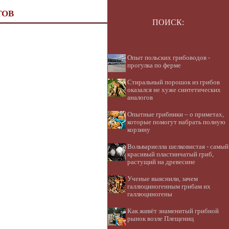
ТОВ
ПОИСК:
Опыт польских грибоводов -
прогулка по ферме
Стиральный порошок из грибов
оказался не хуже синтетических
аналогов
Опытные грибники – о приметах,
которые помогут набрать полную
корзину
Вольвариелла шелковистая - самый
красивый пластинчатый гриб,
растущий на древесине
Ученые выяснили, зачем
галлюциногенным грибам их
галлюциногены
Как живёт знаменитый грибной
рынок возле Плещениц