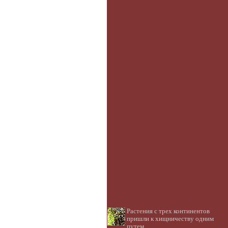
Растения с трех континентов
пришли к хищничеству одним
путем