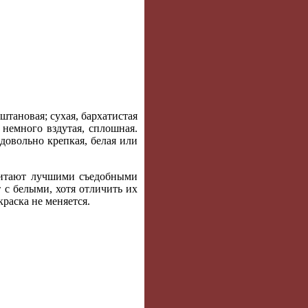
штановая; сухая, бархатистая
 немного вздутая, сплошная.
довольно крепкая, белая или
считают лучшими съедобными
 с белыми, хотя отличить их
краска не меняется.