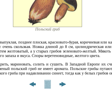
Польский гриб
ыпуклая, позднее плоская, красновато-бурая, коричневая или ка
у очень скользкая. Ножка длиной до 8 см, цилиндрическая или
атем желтоватый, а у старых грибов зеленовато-желтый. Мякоть 
бого запаха и вкуса. Споры веретеновидные, желтого цвета.
рить, мариновать, солить и сушить. В Западной Европе их 
ушеный польский гриб не имеет аромата. Польские грибы путают
ого гриба при надавливании синеет, тогда как у белых грибов о