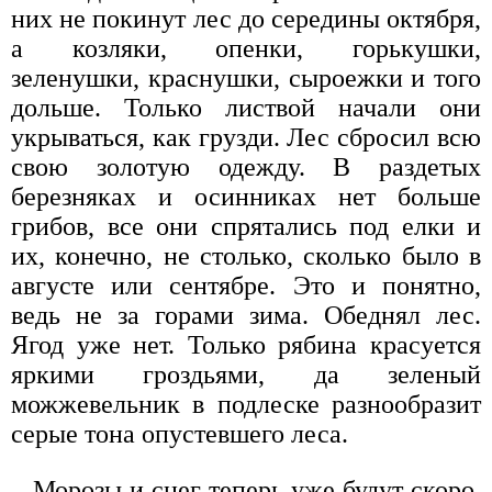
них не покинут лес до середины октября,
а козляки, опенки, горькушки,
зеленушки, краснушки, сыроежки и того
дольше. Только листвой начали они
укрываться, как грузди. Лес сбросил всю
свою золотую одежду. В раздетых
березняках и осинниках нет больше
грибов, все они спрятались под елки и
их, конечно, не столько, сколько было в
августе или сентябре. Это и понятно,
ведь не за горами зима. Обеднял лес.
Ягод уже нет. Только рябина красуется
яркими гроздьями, да зеленый
можжевельник в подлеске разнообразит
серые тона опустевшего леса.
Морозы и снег теперь уже будут скоро.