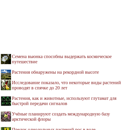
Семена вьюнка способны выдержать космическое
путешествие
Растения обнаружены на рекордной высоте
Исследование показало, что некоторые виды растений
проводят в спячке до 20 лет
Растения, как и животные, используют глутамат для
быстрой передачи сигналов
Поможем с курсовой,
контрольной, дипломной
Учёные планируют создать международную базу
арктической флоры
1500+ квалифицированных
Предок однодольных растений рос в воде