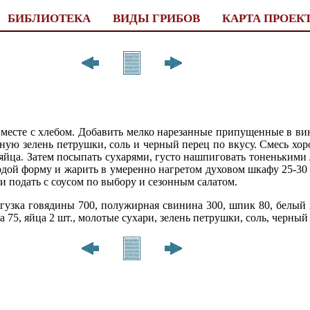
БИБЛИОТЕКА
ВИДЫ ГРИБОВ
КАРТА ПРОЕК
вместе с хлебом. Добавить мелко нарезанные припущенные в ви
нную зелень петрушки, соль и черный перец по вкусу. Смесь хо
о яйца. Затем посыпать сухарями, густо нашпиговать тоненьким
дой форму и жарить в умеренно нагретом духовом шкафу 25-30 
 и подать с соусом по выбору и сезонным салатом.
гузка говядины 700, полужирная свинина 300, шпик 80, белый х
 75, яйца 2 шт., молотые сухари, зелень петрушки, соль, черный