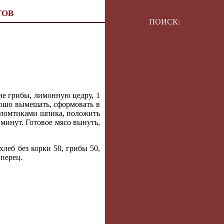
ТОВ
ПОИСК:
не грибы, лимонную цедру, 1
рошо вымешать, сформовать в
и ломтиками шпика, положить
минут. Готовое мясо вынуть,
леб без корки 50, грибы 50,
 перец.