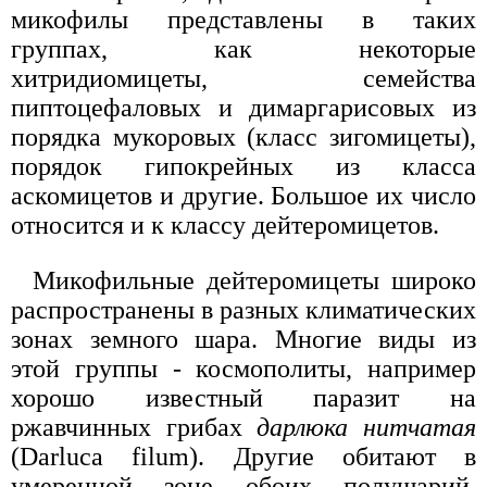
микофилы представлены в таких
группах, как некоторые
хитридиомицеты, семейства
пиптоцефаловых и димаргарисовых из
порядка мукоровых (класс зигомицеты),
порядок гипокрейных из класса
аскомицетов и другие. Большое их число
относится и к классу дейтеромицетов.
Микофильные дейтеромицеты широко
распространены в разных климатических
зонах земного шара. Многие виды из
этой группы - космополиты, например
хорошо известный паразит на
ржавчинных грибах
дарлюка нитчатая
(Darluca filum). Другие обитают в
умеренной зоне обоих полушарий.