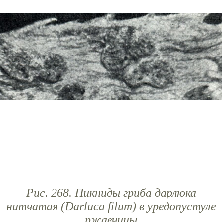
Рис. 268. Пикниды гриба дарлюка
нитчатая (Darluca filum) в уредопустуле
ржавчины