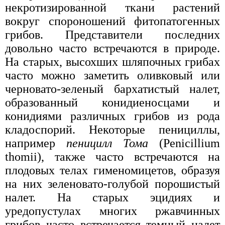
некротизированной ткани растений
вокруг спороношений фитопатогенных
грибов. Представители последних
довольно часто встречаются в природе.
На старых, высохших шляпочных грибах
часто можно заметить оливковый или
черновато-зеленый бархатистый налет,
образованный конидиеносцами и
конидиями различных грибов из рода
кладоспорий. Некоторые пенициллы,
например
пеницилл Тома
(Penicillium
thomii), также часто встречаются на
плодовых телах гименомицетов, образуя
на них зеленовато-голубой порошистый
налет. На старых эцидиях и
уредопустулах многих ржавчинных
грибов часто встречается темный налет