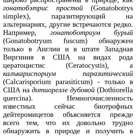
гонатобэтрис простой
(Gonatobotrys
simplex), паразитирующий на
альтернариях, другие встречаются редко.
Например,
гонатоботриум бурый
(Gonatobotryum fuscum) обнаружен
только в Англии и в штате Западная
Виргиния в США на видах рода
цератоцистис (Ceratocystis), а
калъкариспориум паразитический
(Calcarisporium parasiticum) - только в
США на
дотиорелле дубовой
(Dothiorella
quercina). Немногочисленность
известных сейчас биотрофных
дейтеромицетов объясняется прежде
всего тем, что их довольно трудно
обнаружить в природе и получить в