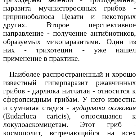
паразита мучнисторосяных грибов -
цицинноболюса Цезати и некоторых
других. Второе перспективное
направление - получение антибиотиков,
образуемых микопаразитами. Один из
них - трихотецин - уже нашел
применение в практике.
Наиболее распространенный и хорошо
известный гиперпаразит ржавчинных
грибов - дарлюка нитчатая - относится к
сферопсидным грибам. У него известна
и сумчатая стадия -
эударлюка осоковая
(Eudarluca caricis), относящаяся к
локулоаскомицетам. Этот гриб -
космополит, встречающийся на всех