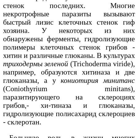
стенок последних. Многие
некротрофные паразиты вызывают
быстрый лизис клеточных стенок гиф
хозяина. У некоторых из них
обнаружены ферменты, гидролизующие
полимеры клеточных стенок грибов -
хитин и различные глюканы. В культурах
триходермы зеленой
(Trichoderma viride),
например, образуются хитиназа и две
глюканазы, а у
кониотирия минитанс
(Coniothyrium minitans),
паразитирующего на склероциях
грибов,- хи-тиназа и глюканазы,
гидролизующие полисахарид склероциев
- склеротан.
Большую роль в жизни многих