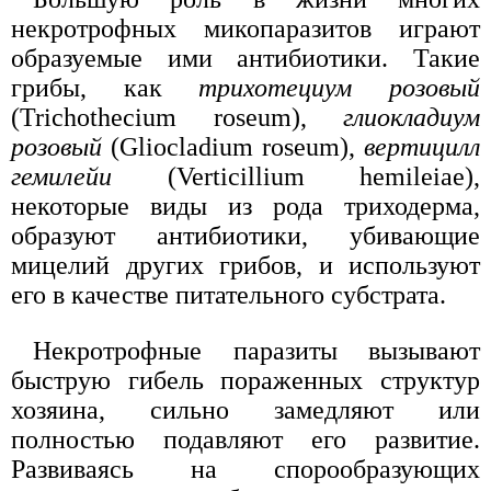
некротрофных микопаразитов играют
образуемые ими антибиотики. Такие
грибы, как
трихотециум розовый
(Trichothecium roseum),
глиокладиум
розовый
(Gliocladium roseum),
вертицилл
гемилейи
(Verticillium hemileiae),
некоторые виды из рода триходерма,
образуют антибиотики, убивающие
мицелий других грибов, и используют
его в качестве питательного субстрата.
Некротрофные паразиты вызывают
быструю гибель пораженных структур
хозяина, сильно замедляют или
полностью подавляют его развитие.
Развиваясь на спорообразующих