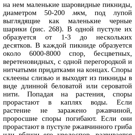
на нем маленькие шаровидные пикниды,
диаметром 50-200
мк
м, под лупой
выглядящие как маленькие черные
шарики (рис. 268). В одной пустуле их
образуется от 1-3 до нескольких
десятков. В каждой пикниде образуется
около 6000-8000 спор, бесцветных,
веретеновидных, с одной перегородкой и
нитчатыми придатками на концах. Споры
склеены слизью и выходят из пикниды в
виде длинной беловатой или сероватой
нити. Попадая на растения, споры
прорастают в каплях воды. Если
растение не заражено ржавчиной,
проросшие споры погибают. Если они
прорастают в пустуле ржавчинного гриба
или вблизи его уредоспор, развивается