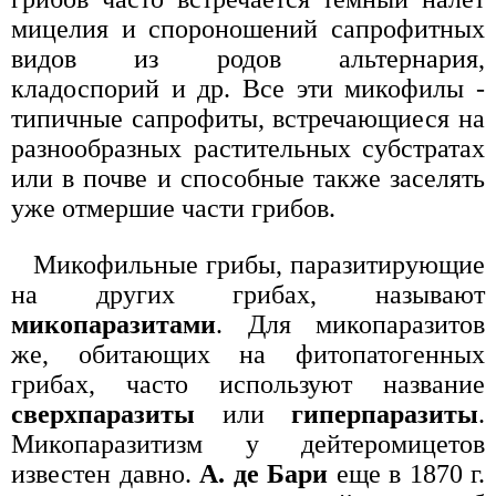
мицелия и спороношений сапрофитных
видов из родов альтернария,
кладоспорий и др. Все эти микофилы -
типичные сапрофиты, встречающиеся на
разнообразных растительных субстратах
или в почве и способные также заселять
уже отмершие части грибов.
Микофильные грибы, паразитирующие
на других грибах, называют
микопаразитами
. Для микопаразитов
же, обитающих на фитопатогенных
грибах, часто используют название
сверхпаразиты
или
гиперпаразиты
.
Микопаразитизм у дейтеромицетов
известен давно.
А. де Бари
еще в 1870 г.