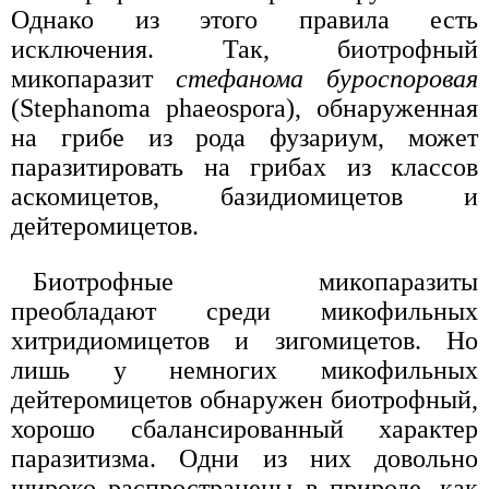
Однако из этого правила есть
исключения. Так, биотрофный
микопаразит
стефанома буроспоровая
(Stephanoma phaeospora), обнаруженная
на грибе из рода фузариум, может
паразитировать на грибах из классов
аскомицетов, базидиомицетов и
дейтеромицетов.
Биотрофные микопаразиты
преобладают среди микофильных
хитридиомицетов и зигомицетов. Но
лишь у немногих микофильных
дейтеромицетов обнаружен биотрофный,
хорошо сбалансированный характер
паразитизма. Одни из них довольно
широко распространены в природе, как