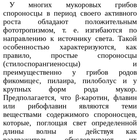
У многих мукоровых грибов
спороносцы в период своего активного
роста обладают положительным
фототропизмом, т. е. изгибаются по
направлению к источнику света. Такой
особенностью характеризуются, как
правило, простые спороносцы
(стилоспорангиеносцы) и
преимущественно у грибов родов
фикомицес, пилаира, пилоболус и у
крупных форм рода мукор.
Предполагается, что β-каротин, флавин
или рибофлавин являются теми
веществами содержимого спороносцев,
которые, поглощая свет определенной
длины волны и действуя как
раздражитель, обусловливают их