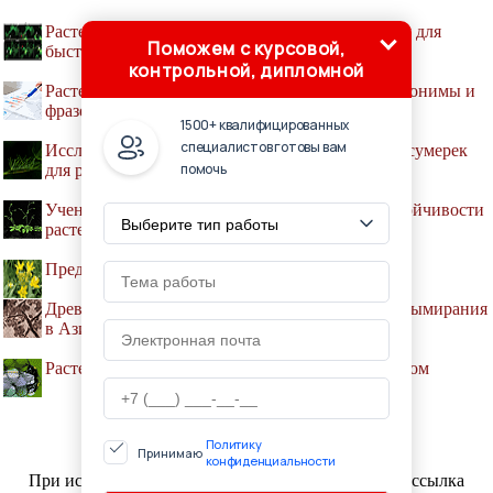
Растения, как и животные, используют глутамат для
Поможем с курсовой,
быстрой передачи сигналов
контрольной, дипломной
Растения в русской языковой картине мира: фитонимы и
фразеологизмы с ними
1500+ квалифицированных
специалистов готовы вам
Исследователи определили оптимальное время сумерек
помочь
для роста растений
Ученые открыли новый способ повышения устойчивости
растений
Предок однодольных растений рос в воде
Древние американские растения «сбежали» от вымирания
в Азию
Растения научились приручать шмелей никотином
Политику
Принимаю
© GRIBOCHEK.SU, 2001-2019
конфиденциальности
При использовании материалов проекта активная ссылка