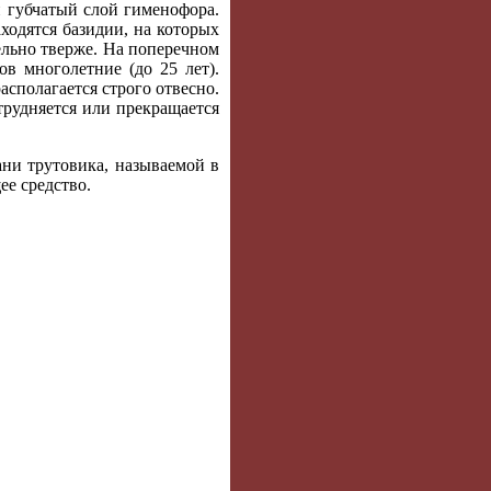
й губчатый слой гименофора.
аходятся базидии, на которых
ельно тверже. На поперечном
ов многолетние (до 25 лет).
сполагается строго отвесно.
трудняется или прекращается
ни трутовика, называемой в
ее средство.