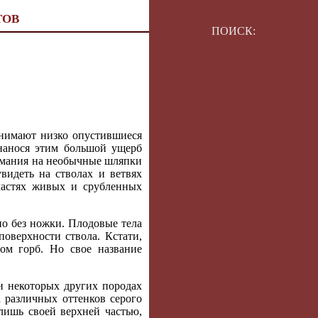
ТОВ
ПОИСК:
днимают низко опустившиеся
 нанося этим большой ущерб
нимания на необычные шляпки
видеть на стволах и ветвях
частях живых и срубленных
 но без ножки. Плодовые тела
оверхности ствола. Кстати,
вом горб. Но свое название
е и некоторых других породах
 различных оттенков серого
 лишь своей верхней частью,