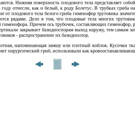
аются. Нижняя поверхность плодового тела представляет собо
году отнесли, как и белый, к роду Болетус. В трубках гриба н
ие от плодового тела белого гриба гименофор трутовика значит
ются рядами. Дело в том, что плодовые тела многих трутовик
 гименофора. Причем ось трубочек, составляющих гименофор, ра
ртикали закрывает базидиоспорам выход наружу, тем самым за
овиков - распространение их базидиоспор.
лотная, напоминающая замшу или плотный войлок. Кусочки тка
чит хирургический гриб, использовали как кровоостанавливающ