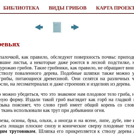
БИБЛИОТЕКА
ВИДЫ ГРИБОВ
КАРТА ПРОЕК
ревьях
алочкой, как правило, обследуют поверхность почвы: припо
авшие листья, а некоторые даже роются в лесной подстилке,
 урожаю грибов. Такие грибники, как правило, не обращают в
стволу поваленного дерева. Подобные шляпки также можно у
 грибы, питающиеся древесиной. Они селятся на различных 
сли, на лесоматериалах и даже строениях и изделиях из дерева.
о можно убедиться, что это знакомое нам плодовое тело гриба,
ную форму. Издали такой гриб выглядит как горб на гладкой п
языка поясняет, что слово гриб имеет общий корень со сло
о ткань использовали как трут при добывании огня.
езы, осины, бука, ольхи, а иногда и на ясене, липе, дубе, ив
та лошади плоские снизу и конические сверху плодовые тела
щим трутовиком
. Шляпка его прикрепляется к стволу дерева