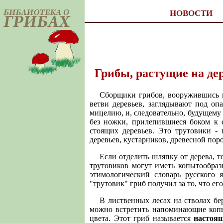
НОВОСТИ
Грибы, растущие на де
Сборщики грибов, вооружившись п
ветви деревьев, заглядывают под оп
мицелию, и, следовательно, будущему
без ножки, прилепившиеся боком к 
стоящих деревьев. Это трутовики -
деревьев, кустарников, древесной поро
Если отделить шляпку от дерева, т
трутовиков могут иметь копытообраз
этимологический словарь русского 
"трутовик" гриб получил за то, что ег
В лиственных лесах на стволах бер
можно встретить напоминающие копы
цвета. Этот гриб называется
настоя