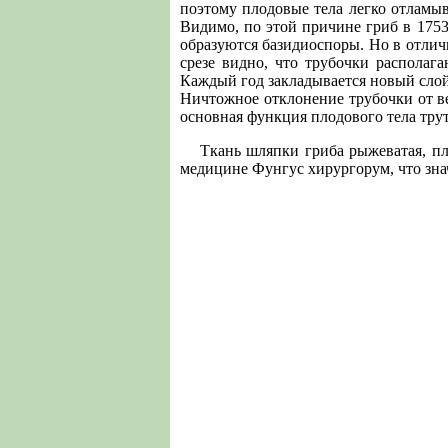
поэтому плодовые тела легко отламыв
Видимо, по этой причине гриб в 1753 
образуются базидиоспоры. Но в отлич
срезе видно, что трубочки располага
Каждый год закладывается новый слой
Ничтожное отклонение трубочки от ве
основная функция плодового тела трут
Ткань шляпки гриба рыжеватая, п
медицине Фунгус хирургорум, что зна