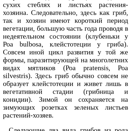
сухих стеблях и листьях растения-
хозяина. Следовательно, здесь как гриб,
так и хозяин имеют короткий период
вегетации, большую часть года проводя в
недеятельном состоянии (клубеньки у
Роа bulbosa, клейстотеции у гриба).
Совсем иной цикл развития у той же
формы, паразитирующей на многолетних
видах мятликов (Роа pratensis, Роа
silvestris). Здесь гриб обычно совсем не
образует клейстотеции и живет лишь в
вегетативной стадии (грибница и
конидии). Зимой он сохраняется на
зимующих розетках зеленых листьев
растений-хозяев.
Следующие два вида грибов из рода