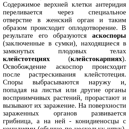
Содержимое верхней клетки антеридия
переливается через специальное
отверстие в женский орган и таким
образом происходит оплодотворение. В
результате его образуются
аскоспоры
(заключенные в сумки), находящиеся в
замкнутых плодовых телах
клейстотециях
(
клейстокарпиях
).
Освобождение аскоспор происходит
после растрескивания клейстотеция.
Споры выбрасываются наружу и,
попадая на листья или другие органы
восприимчивых растений, прорастают и
вызывают их заражение. На поверхности
зараженных органов развивается
грибница, а на ней - конидиеносцы с
конидиями (обычно по нескольку штук),