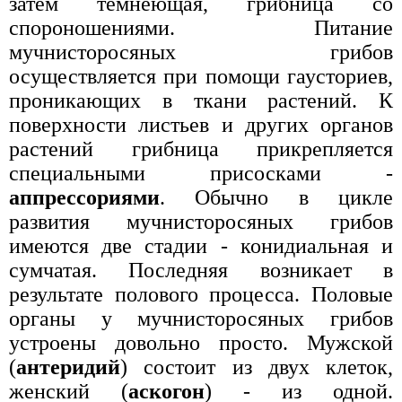
затем темнеющая, грибница со
спороношениями. Питание
мучнисторосяных грибов
осуществляется при помощи гаусториев,
проникающих в ткани растений. К
поверхности листьев и других органов
растений грибница прикрепляется
специальными присосками -
аппрессориями
. Обычно в цикле
развития мучнисторосяных грибов
имеются две стадии - конидиальная и
сумчатая. Последняя возникает в
результате полового процесса. Половые
органы у мучнисторосяных грибов
устроены довольно просто. Мужской
(
антеридий
) состоит из двух клеток,
женский (
аскогон
) - из одной.