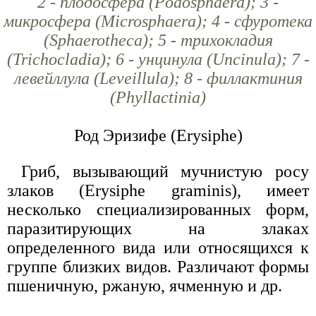
2 - плодосфера (Podosphaera); 3 -
микросфера (Microsphaera); 4 - сфуротека
(Sphaerotheca); 5 - трихокладия
(Trichocladia); 6 - унцинула (Uncinula); 7 -
левейллула (Leveillula); 8 - филлактиния
(Phyllactinia)
Род Эризифе (Erysiphe)
Гриб, вызывающий мучнистую росу
злаков (Erysiphe graminis), имеет
несколько специализированных форм,
паразитирующих на злаках
определенного вида или относящихся к
группе близких видов. Различают формы
пшеничную, ржаную, ячменную и др.